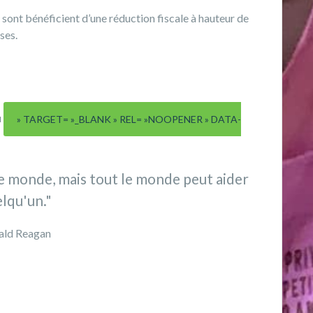
 sont bénéficient d’une réduction fiscale à hauteur de
ses.
u
» TARGET= »_BLANK » REL= »NOOPENER » DATA-
e monde, mais tout le monde peut aider
lqu'un."
ald Reagan