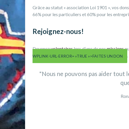
Grâce au statut « association Loi 1901 », vos dons
66% pour les particuliers et 60% pour les entrepri
Rejoignez-nous!
Devenez
volontaires
lors d’une de nos
missions
o
.
WPLINK-URL-ERROR= »TRUE »>FAITES UN DON
"Nous ne pouvons pas aider tout l
que
Ron
Pin-Up Bangladesh
Valor Casino
1хбет.кз
1xbet